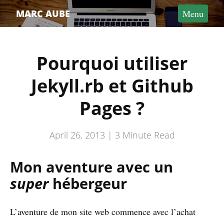
Home
MARC AUBE
Menu
Articles
Talks
Pourquoi utiliser
My bookshelf
Jekyll.rb et Github
Pages ?
April 26, 2013 |
3
Minute Read
Mon aventure avec un
super
hébergeur
L’aventure de mon site web commence avec l’achat